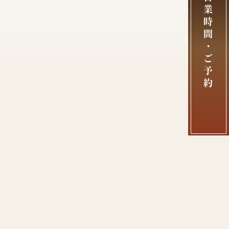
業
時
間
・
ご
予
約