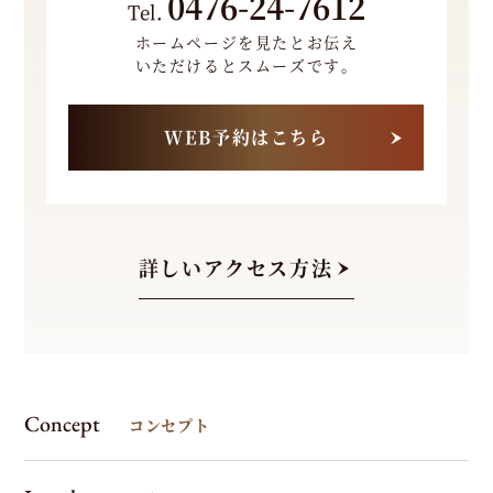
0476-24-7612
Tel.
e
l.
ホームページを見たとお伝え
0
いただけるとスムーズです。
4
7
WEB予約はこちら
6
-
2
4
詳しいアクセス方法
-
7
6
1
2
Concept
コンセプト
ホー
ムペ
ージ