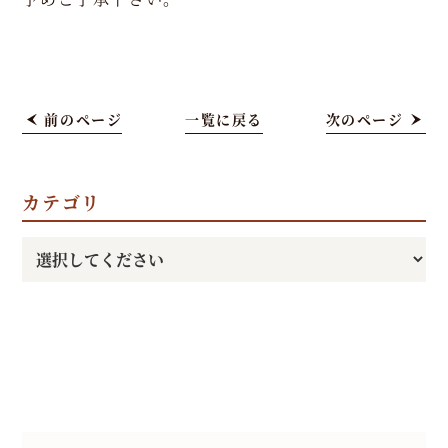
0
-
1
5:
前のページ
一覧に戻る
次のページ
0
0
カテゴリ
（L.
O
1
4:
0
0）
月
火
水
木
金
土
日
-
-