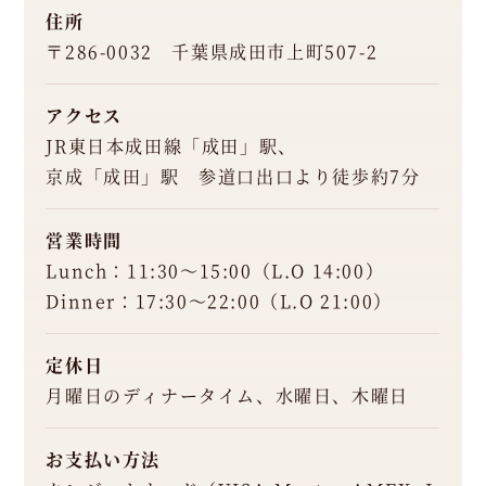
（L.
住所
O
〒286-0032 千葉県成田市上町507-2
2
1:
アクセス
0
JR東日本成田線「成田」駅、
京成「成田」駅 参道口出口より徒歩約7分
0）
月
火
水
木
金
土
日
営業時間
-
-
-
Lunch：11:30～15:00（L.O 14:00）
定休
Dinner：17:30～22:00（L.O 21:00）
日：
月
曜
定休日
日
月曜日のディナータイム、水曜日、木曜日
の
デ
ィ
お支払い方法
ナ