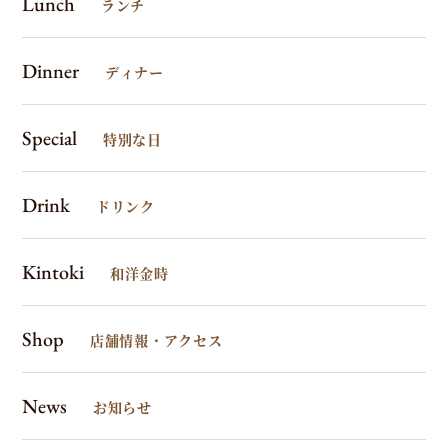
Lunch
ランチ
を見
たと
お伝
Dinner
ディナー
え
いた
だけ
Special
特別な日
ると
スム
ーズ
Drink
ドリンク
で
す。
Kintoki
W
和洋金時
E
Shop
B
店舗情報・アクセス
予
約
News
お知らせ
は