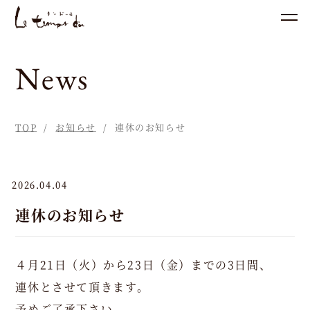
営
News
業
時
間
TOP
お知らせ
連休のお知らせ
L
u
2026.04.04
n
連休のお知らせ
c
h
1
４月21日（火）から23日（金）までの3日間、
1:
連休とさせて頂きます。
3
予めご了承下さい。