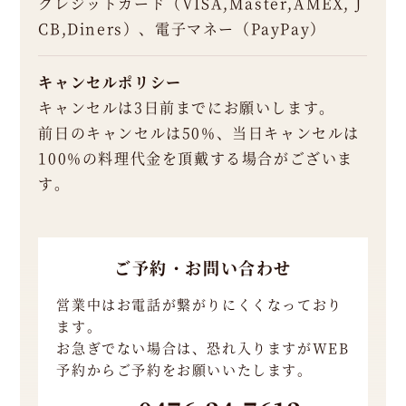
クレジットカード（VISA,Master,AMEX, J
ー
CB,Diners）、電子マネー（PayPay）
タ
イ
ム、
キャンセルポリシー
水曜
キャンセルは3日前までにお願いします。
日、
木曜
前日のキャンセルは50%、当日キャンセルは
日
100%の料理代金を頂戴する場合がございま
す。
ご予
約・
ご予約・お問い合わせ
お問
営業中はお電話が繋がりにくくなっており
い合
ます。
わせ
お急ぎでない場合は、恐れ入りますがWEB
予約からご予約をお願いいたします。
T