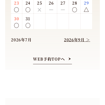
23
24
25
26
27
28
29
（L.
○
○
×
－
－
○
△
O
2
30
31
○
○
1:
0
0）
2026年7月
2026年9月
月
火
水
木
金
土
日
-
-
-
WEB予約TOPへ
定休
日：
月
曜
日
の
デ
ィ
ナ