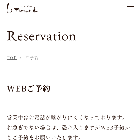
営
Reservation
業
時
間
TOP
ご予約
L
u
WEBご予約
n
c
h
営業中はお電話が繋がりにくくなっております。
1
お急ぎでない場合は、恐れ入りますがWEB予約か
1:
らご予約をお願いいたします。
3