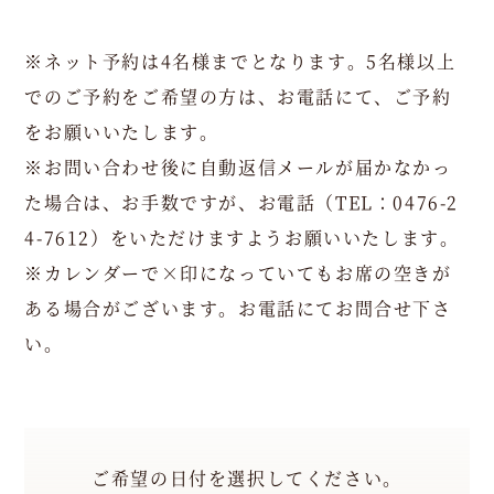
0
-
※ネット予約は4名様までとなります。5名様以上
1
でのご予約をご希望の方は、お電話にて、ご予約
5:
をお願いいたします。
0
※お問い合わせ後に自動返信メールが届かなかっ
0
た場合は、お手数ですが、お電話（TEL：0476-2
（L.
4-7612）をいただけますようお願いいたします。
O
※カレンダーで×印になっていてもお席の空きが
1
ある場合がございます。お電話にてお問合せ下さ
4:
い。
0
0）
月
火
水
木
金
土
日
-
-
ご希望の日付を選択してください。