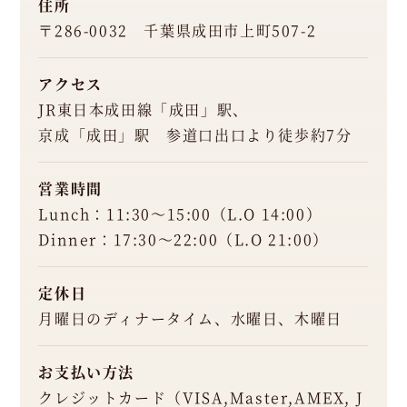
住所
e
〒286-0032 千葉県成田市上町507-2
l.
0
4
アクセス
7
JR東日本成田線「成田」駅、
6
京成「成田」駅 参道口出口より徒歩約7分
-
2
営業時間
4
Lunch：11:30～15:00（L.O 14:00）
-
Dinner：17:30～22:00（L.O 21:00）
7
6
定休日
1
月曜日のディナータイム、水曜日、木曜日
2
ホー
お支払い方法
ムペ
クレジットカード（VISA,Master,AMEX, J
ージ