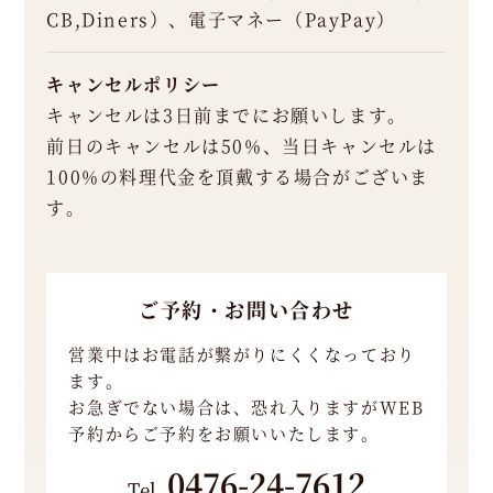
CB,Diners）、電子マネー（PayPay）
を見
たと
お伝
キャンセルポリシー
え
いた
キャンセルは3日前までにお願いします。
だけ
前日のキャンセルは50%、当日キャンセルは
ると
100%の料理代金を頂戴する場合がございま
スム
ーズ
す。
で
す。
W
ご予約・お問い合わせ
E
営業中はお電話が繋がりにくくなっており
B
ます。
予
お急ぎでない場合は、恐れ入りますがWEB
予約からご予約をお願いいたします。
約
0476-24-7612
は
Tel.