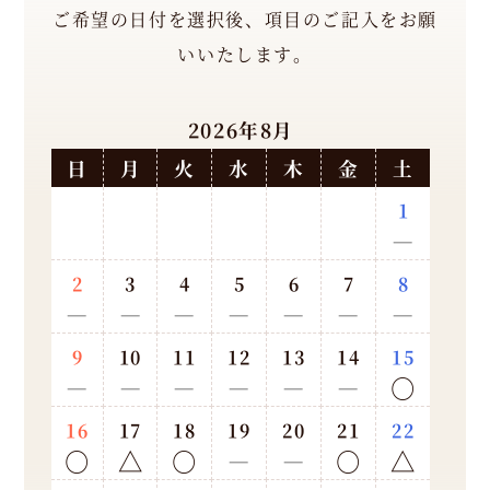
D
ご希望の日付を選択後、項目のご記入をお願
i
いいたします。
n
n
2026年8月
e
日
月
火
水
木
金
土
r
1
1
－
7:
3
2
3
4
5
6
7
8
0
－
－
－
－
－
－
－
-
9
10
11
12
13
14
15
2
－
－
－
－
－
－
○
2:
16
17
18
19
20
21
22
0
○
△
○
－
－
○
△
0