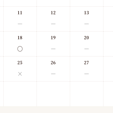
11
12
13
－
－
－
18
19
20
○
－
－
25
26
27
×
－
－