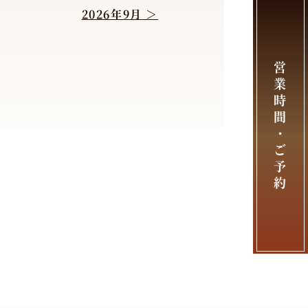
2026年9月
営
業
時
間
・
ご
予
約