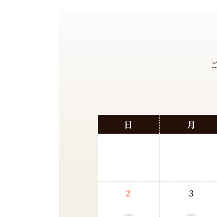
日
月
2
3
－
－