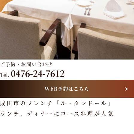
e
l.
0
4
7
6
-
2
ご予約・お問い合わせ
4
0476-24-7612
Tel.
-
7
WEB予約はこちら
6
1
成田市のフレンチ「ル・タンドール」
2
ランチ、ディナーにコース料理が人気
ホー
ムペ
ージ