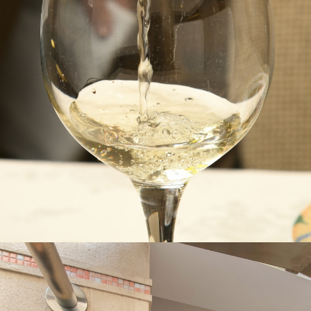
D
i
n
n
e
r
1
7:
3
0
-
2
2:
0
0