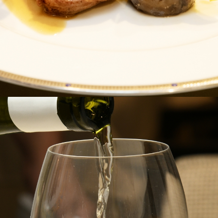
0
-
1
5:
0
0
（L.
O
1
4:
0
0）
月
火
水
木
金
土
日
-
-