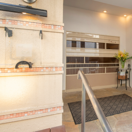
（L.
O
2
1:
0
0）
月
火
水
木
金
土
日
-
-
-
定休
日：
月
曜
日
の
デ
ィ
ナ