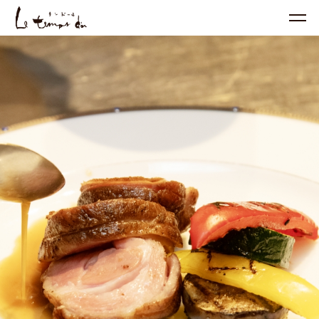
営
業
時
間
L
u
n
c
h
1
1:
3