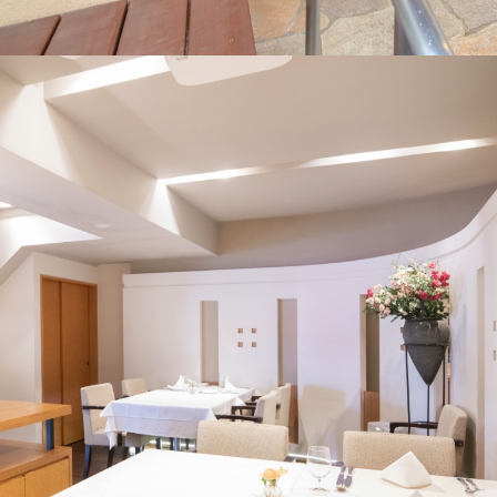
ー
タ
イ
ム、
水曜
日、
木曜
日
ご予
約・
お問
い合
わせ
T