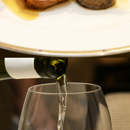
0
-
1
5:
0
0
（L.
O
1
4:
0
0）
月
火
水
木
金
土
日
-
-