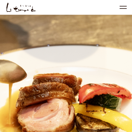
営
業
時
間
L
u
n
c
h
1
1:
3