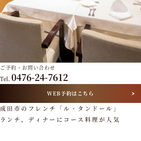
e
l.
0
4
7
6
-
2
ご予約・お問い合わせ
4
0476-24-7612
Tel.
-
7
WEB予約はこちら
6
1
成田市のフレンチ「ル・タンドール」
2
ランチ、ディナーにコース料理が人気
ホー
ムペ
ージ