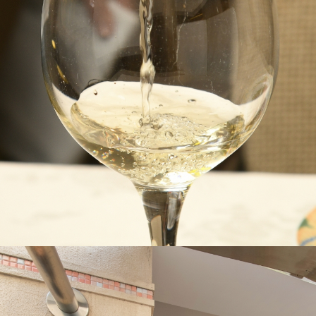
D
i
n
n
e
r
1
7:
3
0
-
2
2:
0
0