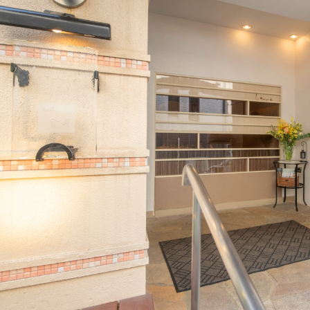
（L.
O
2
1:
0
0）
月
火
水
木
金
土
日
-
-
-
定休
日：
月
曜
日
の
デ
ィ
ナ