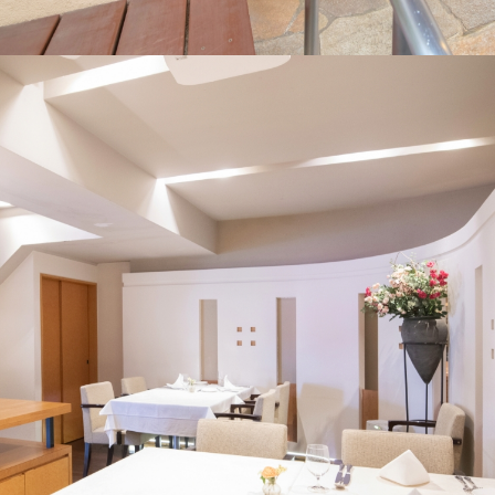
ー
タ
イ
ム、
水曜
日、
木曜
日
ご予
約・
お問
い合
わせ
T